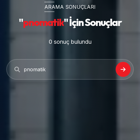
ARAMA SONUÇLARI
"
pnomatik
" İçin Sonuçlar
0
sonuç bulundu