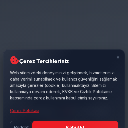
×
Çerez Tercihleriniz
Web sitemizdeki deneyiminizi geliştirmek, hizmetlerimizi
daha verimli sunabilmek ve kullanıcı güvenliğini sağlamak
DIN/ISO standartlarında, mikron hassasiyetinde üretilen
amacıyla çerezler (cookie) kullanmaktayız. Sitemizi
endüstriyel hidrolik silindirler. Ağır hizmet tipi, ultra-
kullanmaya devam ederek, KVKK ve Gizlilik Politikamız
mukavemetli sızdırmazlık paketleri.
kapsamında çerez kullanımını kabul etmiş sayılırsınız.
Çerez Politikası
Özel Tasarım
500 Ton Kapasite
Anahtar Teslim
Reddet
Kabul Et