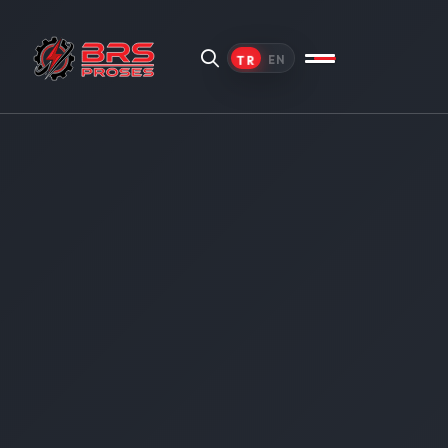
TR
EN