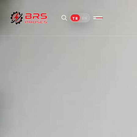
TR
EN