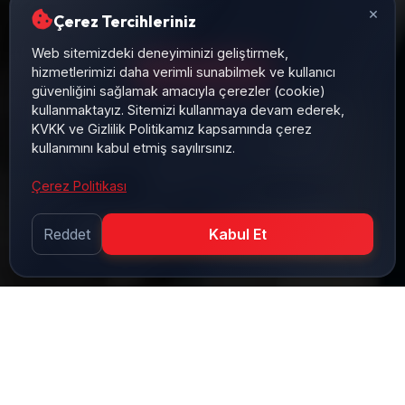
×
Çerez Tercihleriniz
Web sitemizdeki deneyiminizi geliştirmek,
hizmetlerimizi daha verimli sunabilmek ve kullanıcı
HIZMETLERIMIZ
güvenliğini sağlamak amacıyla çerezler (cookie)
kullanmaktayız. Sitemizi kullanmaya devam ederek,
İmalatı tamamlanan sistemlerin sahada mekanik
KVKK ve Gizlilik Politikamız kapsamında çerez
kurulumunu, hassas hidrolik borulamasını ve
kullanımını kabul etmiş sayılırsınız.
bağlantılarını profesyonel montaj ekibimizle
gerçekleştiriyoruz.
Çerez Politikası
Saha Montaj Ekibi
Sızdırmazlık Garantisi
Reddet
Kabul Et
Ü
retimi tamamlanan hidrolik ve pnömatik
sistem bileşenleri, uzman teknik ekibimiz
tarafından temiz oda standartlarında ve