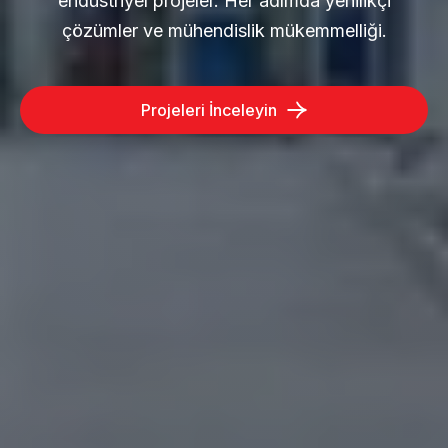
endüstriyel projeler. Her adımda yenilikçi
çözümler ve mühendislik mükemmelliği.
Projeleri İnceleyin