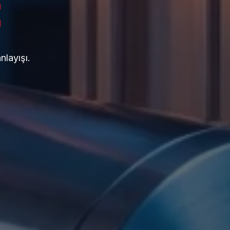
z
nlayışı.